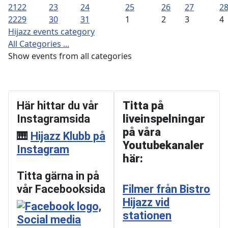
21
22
23
24
25
26
27
2
22
29
30
31
1
2
3
4
Hijazz events category
All Categories ...
Show events from all categories
Här hittar du vår
Titta på
Instagramsida
liveinspelningar
på våra
🎹
Hijazz Klubb på
Youtubekanaler
Instagram
här:
Titta gärna in på
vår Facebooksida
Filmer från Bistro
Hijazz vid
stationen