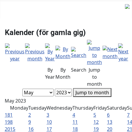
Kalender (för gamla gig)
By
By
Search
Jump
Year
Month
to
month
Jump to month
May 2023
Monday
Tuesday
Wednesday
Thursday
Friday
Saturday
S
18
1
2
3
4
5
6
7
19
8
9
10
11
12
13
1
20
15
16
17
18
19
20
2