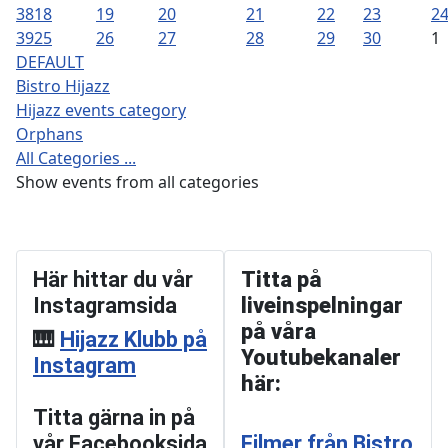
38
18
19
20
21
22
23
2
39
25
26
27
28
29
30
1
DEFAULT
Bistro Hijazz
Hijazz events category
Orphans
All Categories ...
Show events from all categories
Här hittar du vår
Titta på
Instagramsida
liveinspelningar
på våra
🎹
Hijazz Klubb på
Youtubekanaler
Instagram
här:
Titta gärna in på
vår Facebooksida
Filmer från Bistro