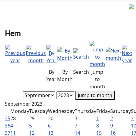
Hem
By
By
Search
Jump
Year
Month
to
month
Jump to month
September 2023
Monday
Tuesday
Wednesday
Thursday
Friday
Saturday
S
35
28
29
30
31
1
2
3
36
4
5
6
7
8
9
1
37
11
12
13
14
15
16
1