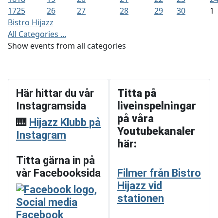
17
25
26
27
28
29
30
1
Bistro Hijazz
All Categories ...
Show events from all categories
Här hittar du vår
Titta på
Instagramsida
liveinspelningar
på våra
🎹
Hijazz Klubb på
Youtubekanaler
Instagram
här:
Titta gärna in på
vår Facebooksida
Filmer från Bistro
Hijazz vid
stationen