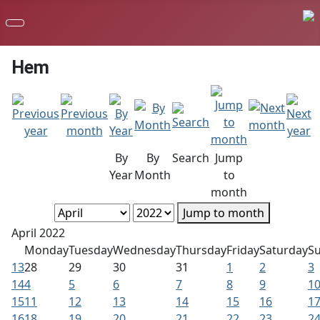
Hem
By
By
Search
Jump
Year
Month
to
month
Jump to month
April 2022
Monday
Tuesday
Wednesday
Thursday
Friday
Saturday
S
13
28
29
30
31
1
2
3
14
4
5
6
7
8
9
1
15
11
12
13
14
15
16
1
16
18
19
20
21
22
23
2