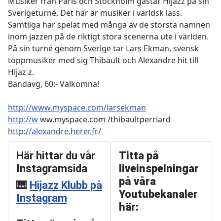
Musiker från Paris och Stockholm gästar Hijazz på sin
Sverigeturné. Det här är musiker i världsk lass.
Samtliga har spelat med många av de största namnen
inom jazzen på de riktigt stora scenerna ute i världen.
På sin turné genom Sverige tar Lars Ekman, svensk
toppmusiker med sig Thibault och Alexandre hit till
Hijaz z.
Bandavg, 60:- Välkomna!
http://www.myspace.com/larsekman
http://w
ww.myspace.com /thibaultperriard
http://alexandre.herer.fr/
Här hittar du vår
Titta på
Instagramsida
liveinspelningar
på våra
🎹
Hijazz Klubb på
Youtubekanaler
Instagram
här: