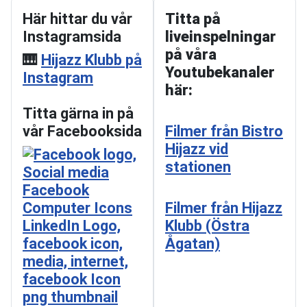
Här hittar du vår
Titta på
Instagramsida
liveinspelningar
på våra
🎹
Hijazz Klubb på
Youtubekanaler
Instagram
här:
Titta gärna in på
vår Facebooksida
Filmer från Bistro
Hijazz vid
stationen
Filmer från Hijazz
Klubb (Östra
Ågatan)