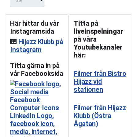
Här hittar du vår
Titta på
Instagramsida
liveinspelningar
på våra
🎹
Hijazz Klubb på
Youtubekanaler
Instagram
här:
Titta gärna in på
vår Facebooksida
Filmer från Bistro
Hijazz vid
stationen
Filmer från Hijazz
Klubb (Östra
Ågatan)