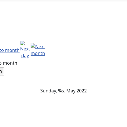
o month
h
Sunday, %s. May 2022